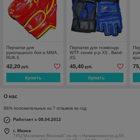
Перчатки для
Перчатки для тхэквондо
Пе
рукопашного боя и ММА ,
WTF синие р-р XS , Band-
рук
RUK-5
XS
кр
42,20
45,40
75
руб.
руб.
Купить
Купить
О нас
86% положительных из 7 отзывов за год
Работает с 08.04.2012
г. Минск
ТРЦ"Московско-Венский" на пр-т Независимости д.58 ,