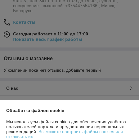
этаж 3 , пав .341 пн-птн с 11:00 до 19:00 , суббота ,
воскресение - выходной. +375447554166 , Минск,
Беларусь
Контакты
Сегодня работает с 11:00 до 17:00
Показать весь график работы
Отзывы о магазине
У компании пока нет отзывов, добавьте первый
О нас
Контакты
Обработка файлов cookie
Доставка и оплата
Мы используем файлы cookies для обеспечения удобства
пользователей портала и предоставления персональных
рекомендаций.
Вы можете настроить файлы cookies или
График работы
отключить их.