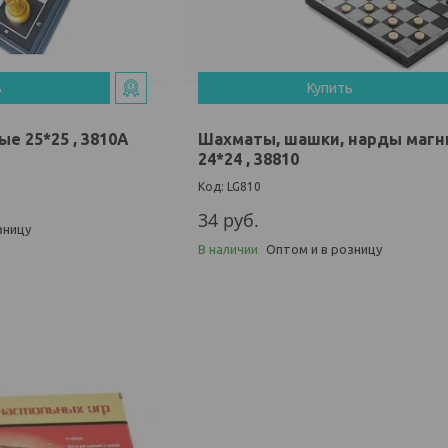
ь
Купить
е 25*25 , 3810А
Шахматы, шашки, нарды маг
24*24 , 38810
LG810
34
руб.
зницу
В наличии
Оптом и в розницу