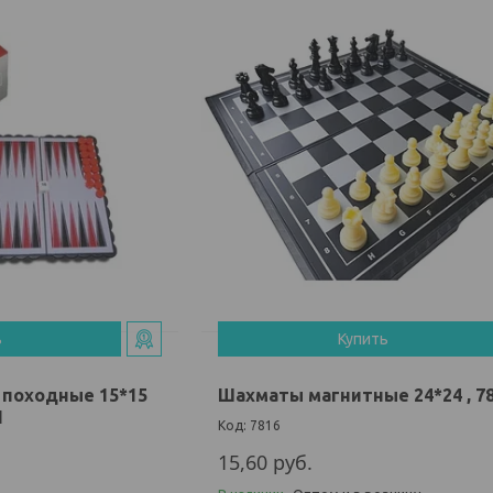
ь
Купить
 походные 15*15
Шахматы магнитные 24*24 , 7
1
7816
15,60
руб.