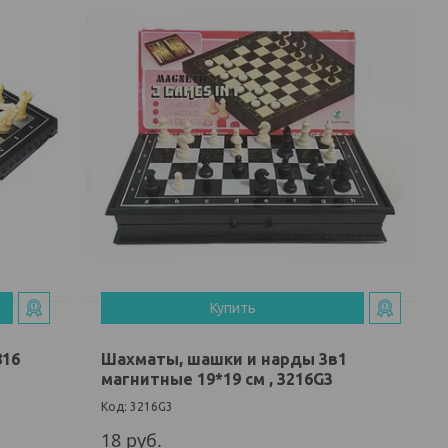
Купить
816
Шахматы, шашки и нарды 3в1
магнитные 19*19 см , 3216G3
3216G3
18
руб.