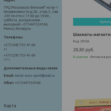
ТРЦ"Московско-Венский" на пр-т
Независимости д.58 , этаж 3 , пав
.341 пн-птн с 11:00 до 19:00 ,
суббота , воскресение -
Купит
выходной. +375447554166,
Минск, Беларусь
Шахматы магнитны
3810А
+375 (44) 755-41-66
28,80
руб.
А1
+375 (29) 755-41-66
В наличии
Оптом и в ро
МТС
minsk-euro-sport@mail.ru
+375447554166
Карта