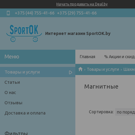
Начать продавать на Deal.by
+375 (44) 755-41-66
+375 (29) 755-41-66
Интернет магазин SportOK.by
Главная
% Акции и скид
Товары и услуги
Шахм
Товары и услуги
Статьи
Магнитные
О нас
Отзывы
Доставка и оплата
Фильтры