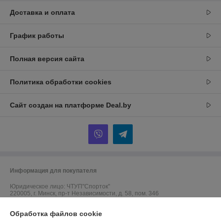
Доставка и оплата
График работы
Полная версия сайта
Политика обработки cookies
Сайт создан на платформе Deal.by
Информация для покупателя
Юридическое лицо:
ЧТУП"Спорток"
220005, г. Минск, пр-т Независимости, д. 58, пом. 346
Регистрационный номер ЕГР: 191689219
Обработка файлов cookie