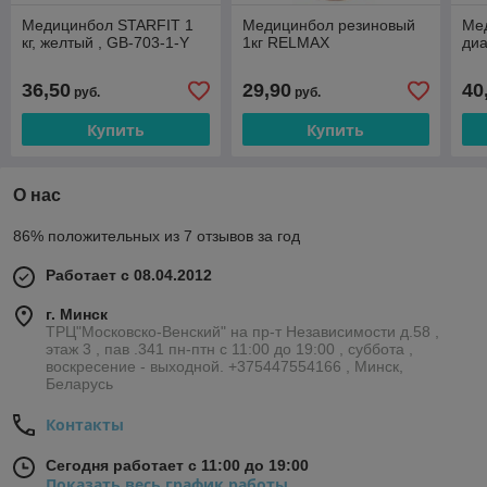
Медицинбол STARFIT 1
Медицинбол резиновый
Ме
кг, желтый , GB-703-1-Y
1кг RELMAX
диа
36,50
29,90
40
руб.
руб.
Купить
Купить
О нас
86% положительных из 7 отзывов за год
Работает с 08.04.2012
г. Минск
ТРЦ"Московско-Венский" на пр-т Независимости д.58 ,
этаж 3 , пав .341 пн-птн с 11:00 до 19:00 , суббота ,
воскресение - выходной. +375447554166 , Минск,
Беларусь
Контакты
Сегодня работает с 11:00 до 19:00
Показать весь график работы