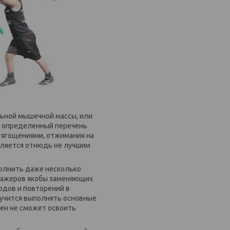
льной мышечной массы, или
ь определенный перечень
отягощениями, отжимания на
является отнюдь не лучшим
полнить даже несколько
енажеров якобы заменяющих
одов и повторений в
научится выполнять основные
мен не сможет освоить