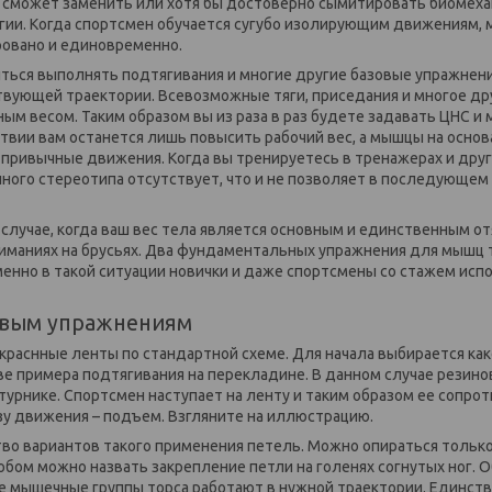
 сможет заменить или хотя бы достоверно сымитировать биомеха
гии. Когда спортсмен обучается сугубо изолирующим движениям,
ровано и единовременно.
иться выполнять подтягивания и многие другие базовые упражнен
твующей траектории. Всевозможные тяги, приседания и многое др
м весом. Таким образом вы из раза в раз будете задавать ЦНС 
твии вам останется лишь повысить рабочий вес, а мышцы на основ
привычные движения. Когда вы тренируетесь в тренажерах и друг
ого стереотипа отсутствует, что и не позволяет в последующем
 случае, когда ваш вес тела является основным и единственным о
иманиях на брусьях. Два фундаментальных упражнения для мышц т
енно в такой ситуации новички и даже спортсмены со стажем ис
овым упражнениям
краснные ленты по стандартной схеме. Для начала выбирается как
ве примера подтягивания на перекладине. В данном случае резин
турнике. Спортсмен наступает на ленту и таким образом ее сопр
у движения – подъем. Взгляните на иллюстрацию.
о вариантов такого применения петель. Можно опираться только н
обом можно назвать закрепление петли на голенях согнутых ног. 
е мышечные группы торса работают в нужной траектории. Единст