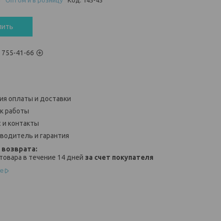
и
Оптом и в розницу
Код:
145-45
пить
) 755-41-66
ия оплаты и доставки
к работы
 и контакты
водитель и гарантия
товара в течение 14 дней
за счет покупателя
е