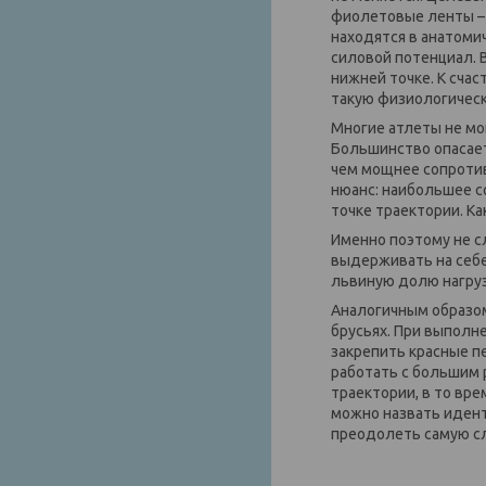
фиолетовые ленты – 
находятся в анатоми
силовой потенциал. 
нижней точке. К сча
такую физиологичес
Многие атлеты не мо
Большинство опасает
чем мощнее сопроти
нюанс: наибольшее с
точке траектории. К
Именно поэтому не с
выдерживать на себе
львиную долю нагрузк
Аналогичным образом
брусьях. При выполн
закрепить красные п
работать с большим 
траектории, в то вр
можно назвать идент
преодолеть самую с