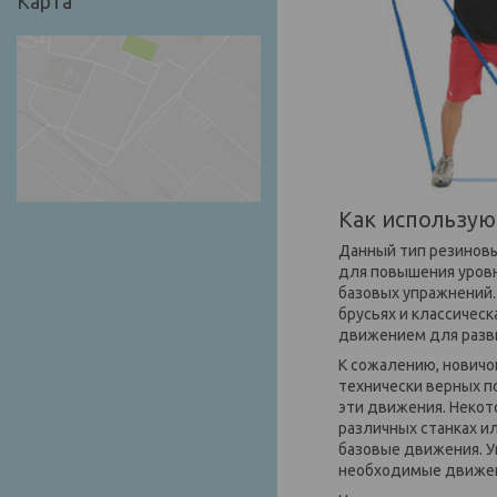
Карта
Как использую
Данный тип резиновы
для повышения уров
базовых упражнений.
брусьях и классичес
движением для разв
К сожалению, новичо
технически верных п
эти движения. Некот
различных станках и
базовые движения. У
необходимые движени