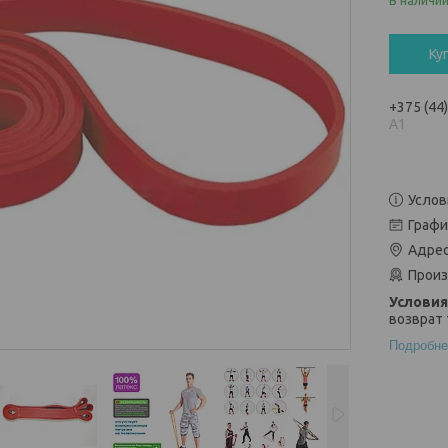
В наличи
Ку
+375 (44
А1
Услов
Графи
Адрес
Произ
возврат 
Подробне