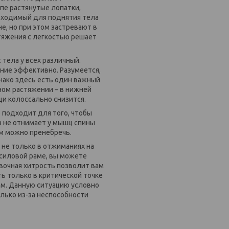
пе растянутые лопатки,
обходимый для поднятия тела
е, но при этом застревают в
тяжения с легкостью решает
тела у всех различный.
ние эффективно. Разумеется,
ако здесь есть один важный
ом растяжении – в нижней
щи колоссально снизится.
 подходит для того, чтобы
а не отнимает у мышц спины
ом можно пренебречь.
 не только в отжиманиях на
 силовой раме, вы можете
овочная хитрость позволит вам
ь только в критической точке
ам. Данную ситуацию условно
лько из-за неспособности