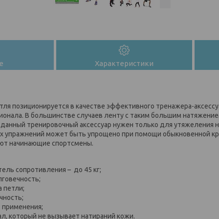
е
Характеристики
етля позиционируется в качестве эффективного тренажера-аксесс
ионала. В большинстве случаев ленту с таким большим натяжение
 данный тренировочный аксессуар нужен только для утяжеления наг
 упражнений может быть упрощено при помощи обыкновенной кра
уют начинающие спортсмены.
ель сопротивления – до 45 кг;
лговечность;
 петли;
чность;
 применения;
л, который не вызывает натираний кожи.