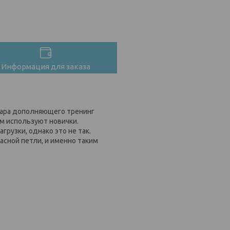
Информация для заказа
уара дополняющего тренинг
м используют новички.
рузки, однако это не так.
сной петли, и именно таким