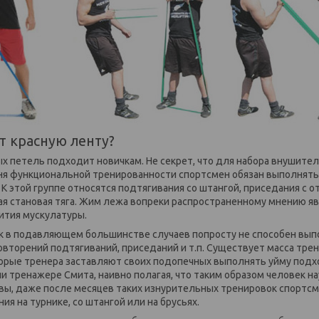
т красную ленту?
х петель подходит новичкам. Не секрет, что для набора внушите
ня функциональной тренированности спортсмен обязан выполнят
 К этой группе относятся подтягивания со штангой, приседания с 
кая становая тяга. Жим лежа вопреки распространенному мнению 
ития мускулатуры.
к в подавляющем большинстве случаев попросту не способен вы
овторений подтягиваний, приседаний и т.п. Существует масса тр
орые тренера заставляют своих подопечных выполнять уйму подх
ли тренажере Смита, наивно полагая, что таким образом человек 
вы, даже после месяцев таких изнурительных тренировок спортс
я на турнике, со штангой или на брусьях.