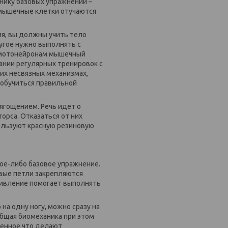
нику базовых упражнений –
 мышечные клетки отучаются
ия, вы должны учить тело
угое нужно выполнять с
и мотонейронам мышечный
ании регулярных тренировок с
их несвязных механизмах,
 обучиться правильной
тягощением. Речь идет о
орса. Отказаться от них
пользуют красную резиновую
ое-либо базовое упражнение.
овые петли закрепляются
отивление помогает выполнять
а одну ногу, можно сразу на
Общая биомеханика при этом
венное что делают