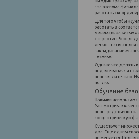
Ни один тренажер не
это аксиома физиоло
работать скоордини
Для того чтобы науч
работать в соответс
минимально возможны
стереотип. Впоследс
легкостью выполнят 
закладывание мышечн
технике.
Однако что делать в
подтягиваниях и отж
непозволительно. Им
петлю.
Обучение баз
Новички используют 
Рассмотрим в качест
непосредственно на 
концентрическую фаз
Существует множеств
две. Еще одним спос
не меняется. Целевы