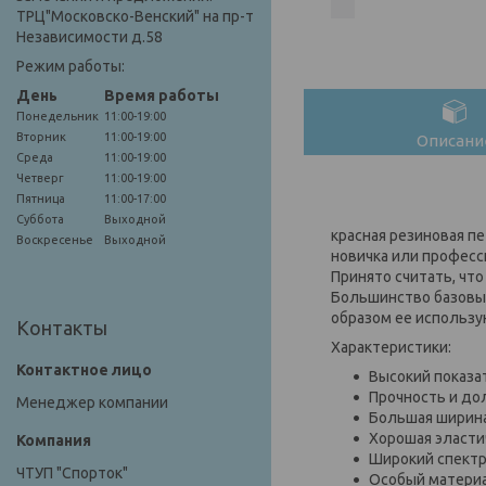
ТРЦ"Московско-Венский" на пр-т
Независимости д.58
Режим работы:
День
Время работы
Понедельник
11:00-19:00
Вторник
11:00-19:00
Описани
Среда
11:00-19:00
Четверг
11:00-19:00
Пятница
11:00-17:00
Суббота
Выходной
красная резиновая п
Воскресенье
Выходной
новичка или професс
Принято считать, что
Большинство базовых
образом ее использ
Контакты
Характеристики:
Высокий показат
Прочность и до
Менеджер компании
Большая ширина
Хорошая эласти
Широкий спектр
ЧТУП "Спорток"
Особый материа