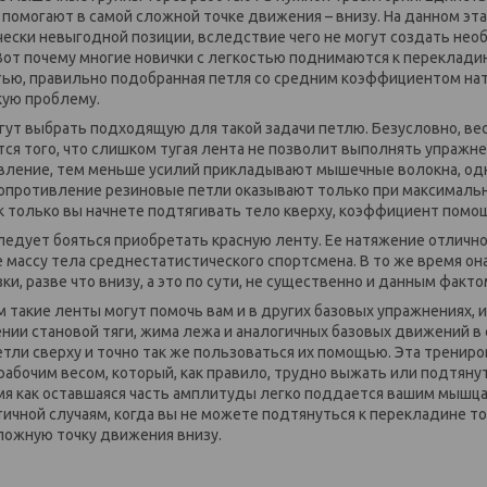
помогают в самой сложной точке движения – внизу. На данном эта
чески невыгодной позиции, вследствие чего не могут создать не
Вот почему многие новички с легкостью поднимаются к перекладин
стью, правильно подобранная петля со средним коэффициентом на
кую проблему.
гут выбрать подходящую для такой задачи петлю. Безусловно, вес 
ся того, что слишком тугая лента не позволит выполнять упражне
вление, тем меньше усилий прикладывают мышечные волокна, одн
опротивление резиновые петли оказывают только при максимальн
ак только вы начнете подтягивать тело кверху, коэффициент помо
ледует бояться приобретать красную ленту. Ее натяжение отлично
 массу тела среднестатистического спортсмена. В то же время он
и, разве что внизу, а это по сути, не существенно и данным факт
 такие ленты могут помочь вам и в других базовых упражнениях, и
ении становой тяги, жима лежа и аналогичных базовых движений в
етли сверху и точно так же пользоваться их помощью. Эта тренир
рабочим весом, который, как правило, трудно выжать или подтянут
емя как оставшаяся часть амплитуды легко поддается вашим мышц
ичной случаям, когда вы не можете подтянуться к перекладине то
ложную точку движения внизу.