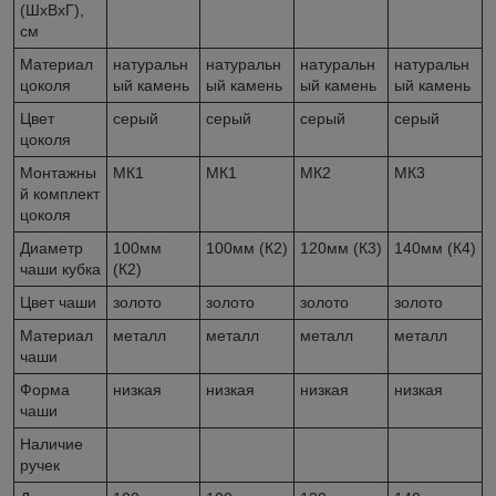
(ШхВхГ),
см
Материал
натуральн
натуральн
натуральн
натуральн
цоколя
ый камень
ый камень
ый камень
ый камень
Цвет
серый
серый
серый
серый
цоколя
Монтажны
МК1
МК1
МК2
МК3
й комплект
цоколя
Диаметр
100мм
100мм (К2)
120мм (К3)
140мм (К4)
чаши кубка
(К2)
Цвет чаши
золото
золото
золото
золото
Материал
металл
металл
металл
металл
чаши
Форма
низкая
низкая
низкая
низкая
чаши
Наличие
ручек