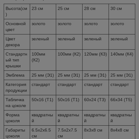
Высота(см
23 см
25 см
28 см
30 см
)
Основной
золото
золото
золото
золото
цвет
Цвет
зеленый
зеленый
зеленый
зеленый
декора
Стандартн
100мм
100мм (К2)
120мм (К3)
140мм (К4)
ый тип
(К2)
крышки
Эмблема
25 мм (Э1)
25 мм (Э1)
25 мм (Э1)
25 мм (Э1)
Категория
стандарт
стандарт
стандарт
стандарт
продукции
Табличка
50х16 (Т1)
50х16 (Т1)
60х24 (Т3)
66х34 (Т5)
на цоколе
Форма
квадратны
квадратны
квадратны
квадратны
цоколя
й
й
й
й
Габариты
6.5х2х6.5
7.5х2х7.5
8х3х8 см
8х4х8 см
цоколя
см
см