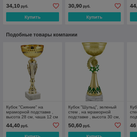
чаша 10 см
чаша 10 см
чаш
34,10
30,90
44
руб.
руб.
Купить
Купить
Подобные товары компании
Кубок "Сияние" на
Кубок "Шульц", зеленый
Куб
мраморной подставке ,
стем , на мраморной
сте
высота 28 см, чаша 12 см
подставке , высота 30 см,
под
арт. 227-280-120
чаша 14 см
см,
44,40
50,60
46
руб.
руб.
330
Купить
Купить