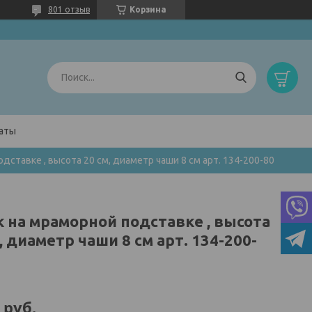
801 отзыв
Корзина
латы
дставке , высота 20 см, диаметр чаши 8 см арт. 134-200-80
к на мраморной подставке , высота
, диаметр чаши 8 см арт. 134-200-
руб.