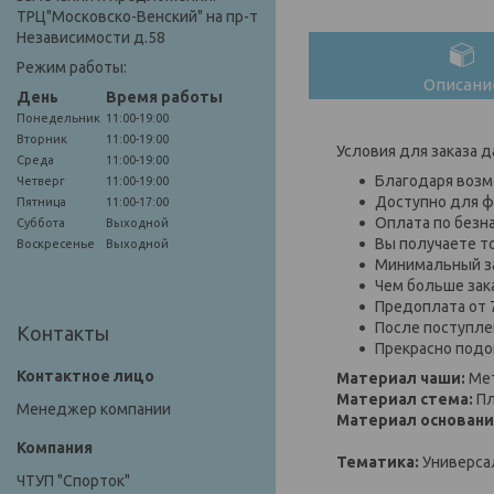
ТРЦ"Московско-Венский" на пр-т
Независимости д.58
Режим работы:
Описани
День
Время работы
Понедельник
11:00-19:00
Вторник
11:00-19:00
Условия для заказа д
Среда
11:00-19:00
Благодаря возм
Четверг
11:00-19:00
Доступно для ф
Пятница
11:00-17:00
Оплата по безн
Суббота
Выходной
Вы получаете т
Воскресенье
Выходной
Минимальный за
Чем больше зак
Предоплата от 
После поступлен
Контакты
Прекрасно подо
Материал чаши:
Ме
Материал стема:
Пл
Менеджер компании
Материал основани
Тематика:
Универса
ЧТУП "Спорток"