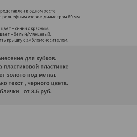
представлен в одном росте.
 с рельефным узором диаметром 80 мм.
 цвет – синий с красным.
 цвет – белый/глянцевый.
ить крышку с эмблемоносителем.
несение для кубков.
а пластиковой пластинке
ет золото под метал.
о текст , черного цвета.
блички от 3.5 руб.