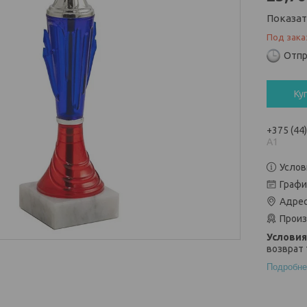
Показа
Под зака
Отпр
Ку
+375 (44
А1
Услов
Графи
Адрес
Произ
возврат 
Подробне