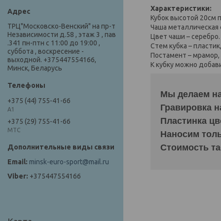
Характеристики:
Кубок высотой 20см 
ТРЦ"Московско-Венский" на пр-т
Чаша металлическая
Независимости д.58 , этаж 3 , пав
Цвет чаши – серебро.
.341 пн-птн с 11:00 до 19:00 ,
Стем кубка – пластик,
суббота , воскресение -
Постамент – мрамор,
выходной. +375447554166,
К кубку можно добав
Минск, Беларусь
Мы делаем на
+375 (44) 755-41-66
Гравировка н
А1
Пластинка цв
+375 (29) 755-41-66
МТС
Наносим тольк
Стоимость та
minsk-euro-sport@mail.ru
+375447554166