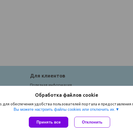
Для клиентов
Полезная информация
Обработка файлов cookie
s для обеспечения удобства пользователей портала и предоставления
Вы можете настроить файлы cookies или отключить их.
Принять все
Отклонить
Сайт создан на платформе Deal.by
Политика обработки файлов cookies
ЧТУП "Спорток" |
Пожаловаться на контент