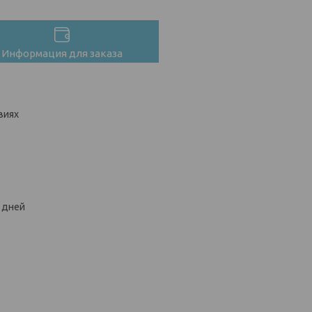
Информация для заказа
виях
х дней