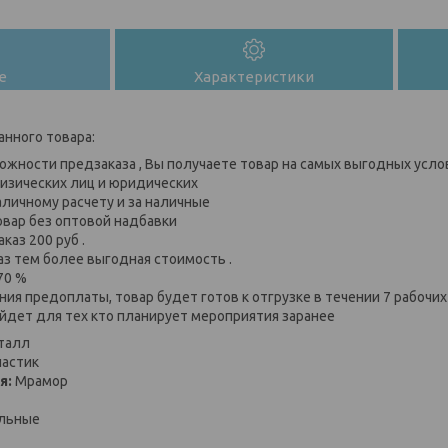
е
Характеристики
анного товара:
ожности предзаказа , Вы получаете товар на самых выгодных усло
изических лиц и юридических
аличному расчету и за наличные
овар без оптовой надбавки
каз 200 руб .
аз тем более выгодная стоимость .
70 %
ия предоплаты, товар будет готов к отгрузке в течении 7 рабочи
йдет для тех кто планирует мероприятия заранее
талл
астик
я:
Мрамор
льные