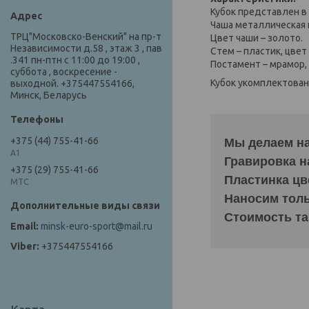
Кубок представлен в 
Чаша металлическая
ТРЦ"Московско-Венский" на пр-т
Цвет чаши – золото.
Независимости д.58 , этаж 3 , пав
Стем – пластик, цвет
.341 пн-птн с 11:00 до 19:00 ,
Постамент – мрамор,
суббота , воскресение -
Кубок укомплектова
выходной. +375447554166,
Минск, Беларусь
+375 (44) 755-41-66
Мы делаем на
А1
Гравировка н
+375 (29) 755-41-66
Пластинка цв
МТС
Наносим тольк
Стоимость та
minsk-euro-sport@mail.ru
+375447554166