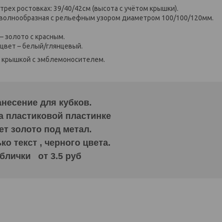
трех ростовках: 39/40/42см (высота с учётом крышки).
 волнообразная с рельефным узором диаметром 100/100/120мм.
 – золото с красным.
 цвет – белый/глянцевый.
н крышкой с эмблемоносителем.
несение для кубков.
а пластиковой пластинке
ет золото под метал.
о текст , черного цвета.
блички от 3.5 руб