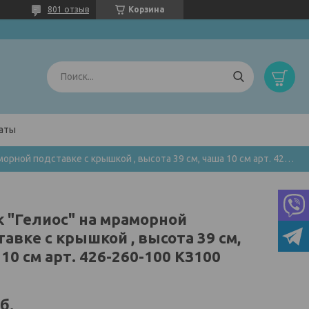
801 отзыв
Корзина
латы
Кубок "гелиос" на мраморной подставке с крышкой , высота 39 см, чаша 10 см арт. 426-260-100 кз100
к "Гелиос" на мраморной
авке с крышкой , высота 39 см,
10 см арт. 426-260-100 КЗ100
б.