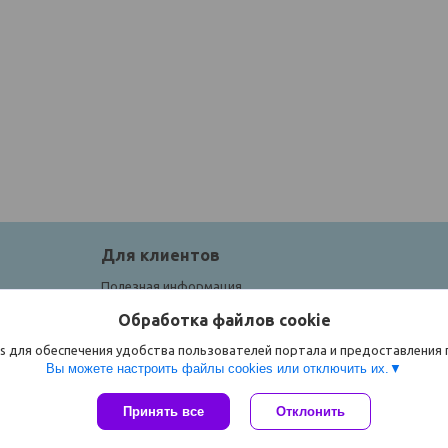
Для клиентов
Полезная информация
Обработка файлов cookie
s для обеспечения удобства пользователей портала и предоставления
Вы можете настроить файлы cookies или отключить их.
Принять все
Отклонить
Сайт создан на платформе Deal.by
Политика обработки файлов cookies
ЧТУП "Спорток" |
Пожаловаться на контент