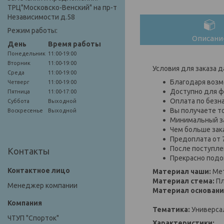
ТРЦ"Московско-Венский" на пр-т
Независимости д.58
Режим работы:
Описани
День
Время работы
Понедельник
11:00-19:00
Вторник
11:00-19:00
Условия для заказа д
Среда
11:00-19:00
Благодаря возм
Четверг
11:00-19:00
Доступно для ф
Пятница
11:00-17:00
Оплата по безн
Суббота
Выходной
Вы получаете т
Воскресенье
Выходной
Минимальный за
Чем больше зак
Предоплата от 
После поступлен
Контакты
Прекрасно подо
Материал чаши:
Ме
Материал стема:
Пл
Менеджер компании
Материал основани
Тематика:
Универса
ЧТУП "Спорток"
Характеристики: