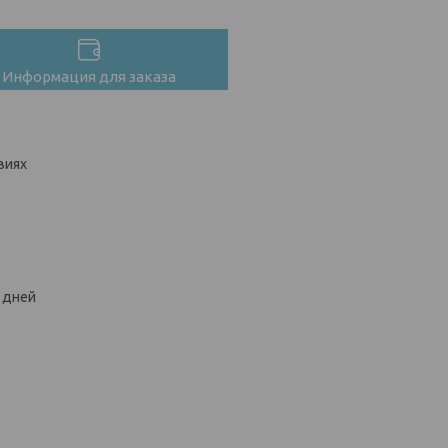
Информация для заказа
виях
х дней