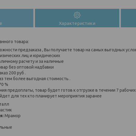
е
Характеристики
анного товара:
ожности предзаказа , Вы получаете товар на самых выгодных усло
изических лиц и юридических
аличному расчету и за наличные
овар без оптовой надбавки
каз 200 руб .
аз тем более выгодная стоимость .
70 %
ия предоплаты, товар будет готов к отгрузке в течении 7 рабочи
йдет для тех кто планирует мероприятия заранее
талл
астик
я:
Мрамор
льные