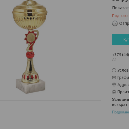
Показа
Под зака
Отпр
Ку
+375 (44
А1
Услов
Графи
Адрес
Произ
возврат 
Подробне