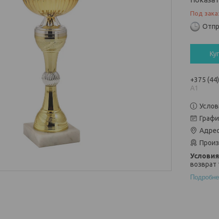
Под зака
Отпр
Ку
+375 (44
А1
Услов
Графи
Адрес
Произ
возврат 
Подробне