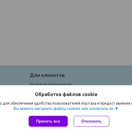
Для клиентов
Полезная информация
Обработка файлов cookie
s для обеспечения удобства пользователей портала и предоставления
Вы можете настроить файлы cookies или отключить их.
Принять все
Отклонить
Сайт создан на платформе Deal.by
Политика обработки файлов cookies
ЧТУП "Спорток" |
Пожаловаться на контент