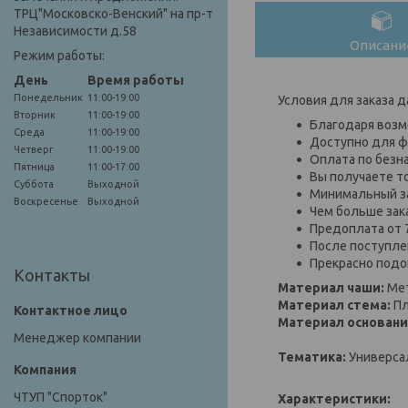
ТРЦ"Московско-Венский" на пр-т
Независимости д.58
Описани
Режим работы:
День
Время работы
Понедельник
11:00-19:00
Условия для заказа д
Вторник
11:00-19:00
Благодаря возм
Среда
11:00-19:00
Доступно для ф
Четверг
11:00-19:00
Оплата по безн
Пятница
11:00-17:00
Вы получаете т
Суббота
Выходной
Минимальный за
Воскресенье
Выходной
Чем больше зак
Предоплата от 
После поступлен
Прекрасно подо
Контакты
Материал чаши:
Ме
Материал стема:
Пл
Материал основани
Менеджер компании
Тематика:
Универса
ЧТУП "Спорток"
Характеристики: