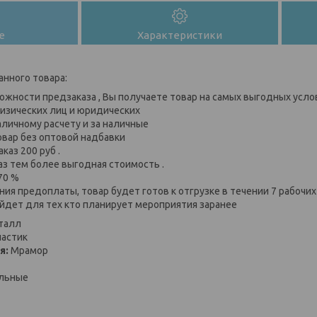
е
Характеристики
анного товара:
ожности предзаказа , Вы получаете товар на самых выгодных усло
изических лиц и юридических
аличному расчету и за наличные
овар без оптовой надбавки
каз 200 руб .
аз тем более выгодная стоимость .
70 %
ия предоплаты, товар будет готов к отгрузке в течении 7 рабочи
йдет для тех кто планирует мероприятия заранее
талл
астик
я:
Мрамор
льные