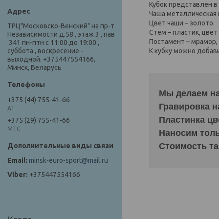
Кубок представлен в 
Чаша металлическая
Цвет чаши – золото.
ТРЦ"Московско-Венский" на пр-т
Стем – пластик, цвет
Независимости д.58 , этаж 3 , пав
Постамент – мрамор,
.341 пн-птн с 11:00 до 19:00 ,
К кубку можно добав
суббота , воскресение -
выходной. +375447554166,
Минск, Беларусь
Мы делаем на
+375 (44) 755-41-66
Гравировка н
А1
Пластинка цв
+375 (29) 755-41-66
МТС
Наносим тольк
Стоимость та
minsk-euro-sport@mail.ru
+375447554166