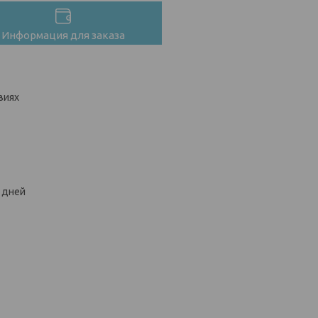
Информация для заказа
виях
х дней