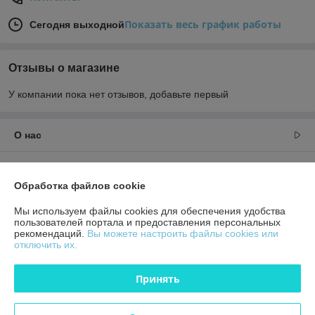
Показать весь график работы
Сегодня выходной
Отзывы о магазине
У компании пока нет отзывов, добавьте первый
О нас
Контакты
Обработка файлов cookie
Доставка и оплата
Мы используем файлы cookies для обеспечения удобства
пользователей портала и предоставления персональных
рекомендаций.
Вы можете настроить файлы cookies или
График работы
отключить их.
Полная версия сайта
Принять
Политика обработки cookies