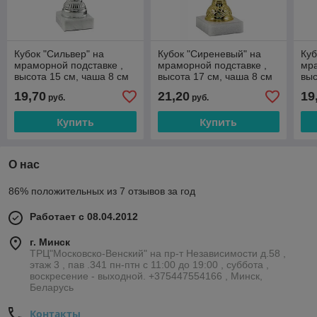
Кубок "Сильвер" на
Кубок "Сиреневый" на
Куб
мраморной подставке ,
мраморной подставке ,
мра
высота 15 см, чаша 8 см
высота 17 см, чаша 8 см
выс
арт. 010-150-80
арт. 005-170-80
арт
19,70
21,20
19
руб.
руб.
Купить
Купить
О нас
86% положительных из 7 отзывов за год
Работает с 08.04.2012
г. Минск
ТРЦ"Московско-Венский" на пр-т Независимости д.58 ,
этаж 3 , пав .341 пн-птн с 11:00 до 19:00 , суббота ,
воскресение - выходной. +375447554166 , Минск,
Беларусь
Контакты