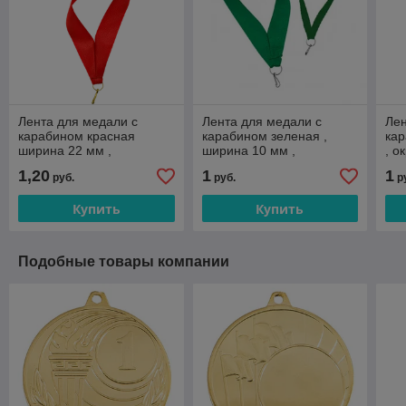
Лента для медали с
Лента для медали с
Лен
карабином красная
карабином зеленая ,
ка
ширина 22 мм ,
ширина 10 мм ,
, о
окружность 80 см ,
окружность 80 см ,
Ор
1,20
1
1
руб.
руб.
р
артикул L08
артикул L10
Купить
Купить
Подобные товары компании