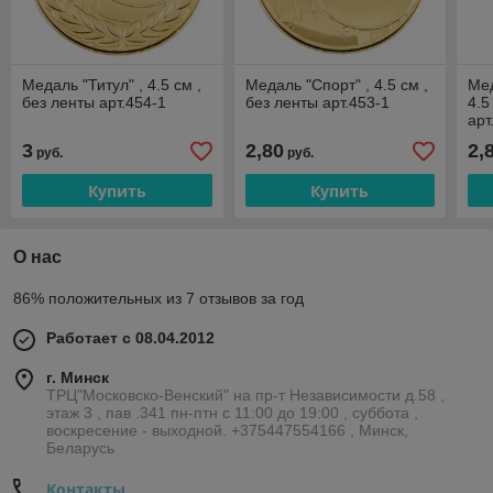
Медаль "Титул" , 4.5 см ,
Медаль "Спорт" , 4.5 см ,
Мед
без ленты арт.454-1
без ленты арт.453-1
4.5
арт
3
2,80
2,
руб.
руб.
Купить
Купить
О нас
86% положительных из 7 отзывов за год
Работает с 08.04.2012
г. Минск
ТРЦ"Московско-Венский" на пр-т Независимости д.58 ,
этаж 3 , пав .341 пн-птн с 11:00 до 19:00 , суббота ,
воскресение - выходной. +375447554166 , Минск,
Беларусь
Контакты