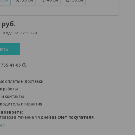
0 см
0/130 см
1/140 см
2/150 см
руб.
и
Код:
EKS 1211-120
пить
) 755-41-66
ия оплаты и доставки
к работы
 и контакты
водитель и гарантия
товара в течение 14 дней
за счет покупателя
е