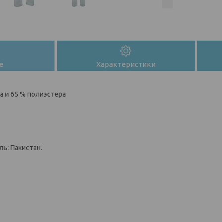
е
Характеристики
а и 65 % полиэстера
ь: Пакистан.