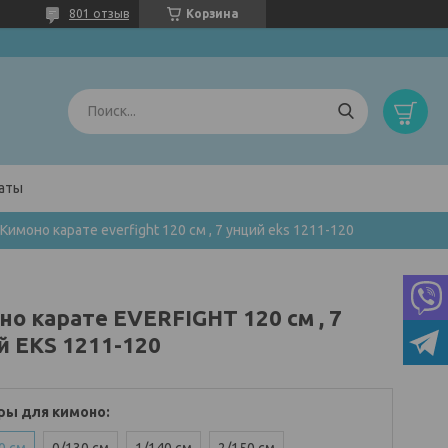
801 отзыв
Корзина
латы
Кимоно карате everfight 120 см , 7 унций eks 1211-120
о карате EVERFIGHT 120 см , 7
й EKS 1211-120
ры для кимоно
: