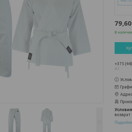
00/12
79,60
В наличи
Ку
+375 (44
А1
Услов
Графи
Адрес
Произ
возврат 
Подробне