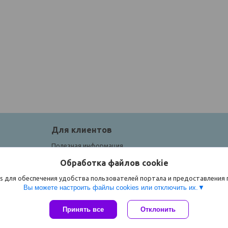
Для клиентов
Полезная информация
Обработка файлов cookie
s для обеспечения удобства пользователей портала и предоставления
Вы можете настроить файлы cookies или отключить их.
Принять все
Отклонить
Сайт создан на платформе Deal.by
Политика обработки файлов cookies
ЧТУП "Спорток" |
Пожаловаться на контент