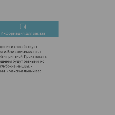
Информация для заказа
ущения и способствует
йоге. Вне зависимости от
ой и приятной. Прокатывать
щущения будут разными, но
 глубокие мышцы. •
нии. • Максимальный вес