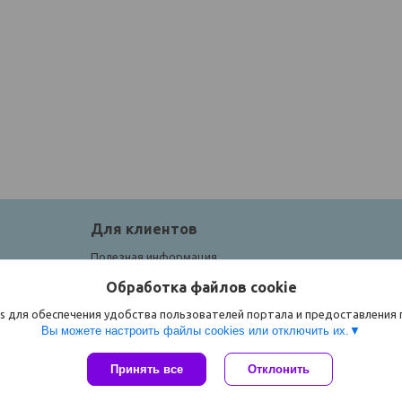
Для клиентов
Полезная информация
Обработка файлов cookie
s для обеспечения удобства пользователей портала и предоставления
Вы можете настроить файлы cookies или отключить их.
Принять все
Отклонить
Сайт создан на платформе Deal.by
Политика обработки файлов cookies
ЧТУП "Спорток" |
Пожаловаться на контент