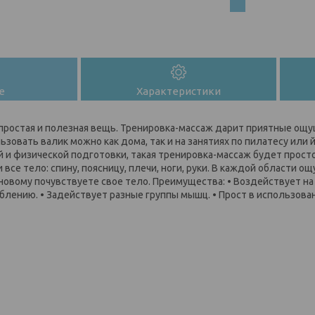
е
Характеристики
 простая и полезная вещь. Тренировка-массаж дарит приятные ощ
зовать валик можно как дома, так и на занятиях по пилатесу или 
й и физической подготовки, такая тренировка-массаж будет прост
все тело: спину, поясницу, плечи, ноги, руки. В каждой области о
-новому почувствуете свое тело. Преимущества: • Воздействует на
блению. • Задействует разные группы мышц. • Прост в использова