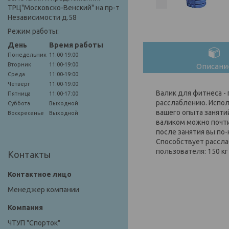
ТРЦ"Московско-Венский" на пр-т
Независимости д.58
Режим работы:
День
Время работы
Понедельник
11:00-19:00
Вторник
11:00-19:00
Описани
Среда
11:00-19:00
Четверг
11:00-19:00
Валик для фитнеса -
Пятница
11:00-17:00
расслаблению. Исполь
Суббота
Выходной
вашего опыта заняти
Воскресенье
Выходной
валиком можно почти 
после занятия вы по
Способствует рассла
пользователя: 150 кг
Контакты
Менеджер компании
ЧТУП "Спорток"