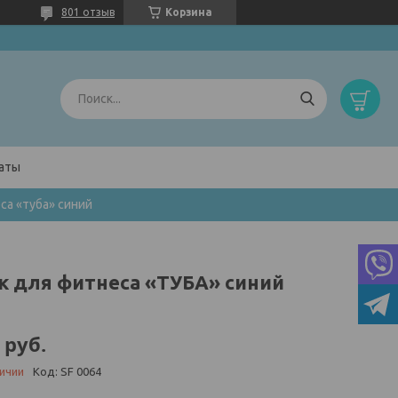
801 отзыв
Корзина
латы
са «туба» синий
к для фитнеса «ТУБА» синий
руб.
личии
Код:
SF 0064