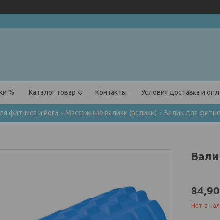
ки %
Каталог товар
Контакты
Условия доставка и оп
ля фитнеса и йоги
Массажные валики (ролики)
Валик для фитне
Вали
84,90
Нет в на