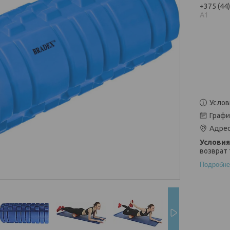
+375 (44
А1
Услов
Графи
Адрес
возврат 
Подробне