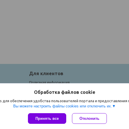
Для клиентов
Полезная информация
Обработка файлов cookie
s для обеспечения удобства пользователей портала и предоставления
Вы можете настроить файлы cookies или отключить их.
Принять все
Отклонить
Сайт создан на платформе Deal.by
Политика обработки файлов cookies
ЧТУП "Спорток" |
Пожаловаться на контент