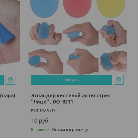
Купить
(пара)
Эспандер кистевой антисстрес
"Яйцо" , DQ-8211
DQ-8211
10
руб.
В наличии
Оптом и в розницу