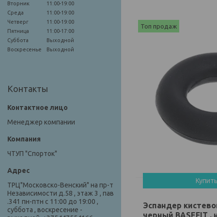
Вторник
11:00-19:00
Среда
11:00-19:00
Четверг
11:00-19:00
Топ продаж
Пятница
11:00-17:00
Суббота
Выходной
Воскресенье
Выходной
Контакты
Менеджер компании
ЧТУП "Спорток"
Купит
ТРЦ"Московско-Венский" на пр-т
Независимости д.58 , этаж 3 , пав
.341 пн-птн с 11:00 до 19:00 ,
Эспандер кистево
суббота , воскресение -
черный BASEFIT , н