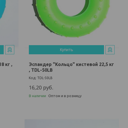
Купить
8 кг ,
Эспандер "Кольцо" кистевой 22,5 кг
, TDL-50LB
TDL-50LB
16,20
руб.
В наличии
Оптом и в розницу