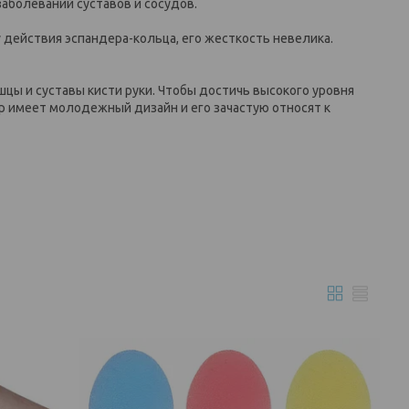
заболеваний суставов и сосудов.
пу действия эспандера-кольца, его жесткость невелика.
шцы и суставы кисти руки. Чтобы достичь высокого уровня
р имеет молодежный дизайн и его зачастую относят к