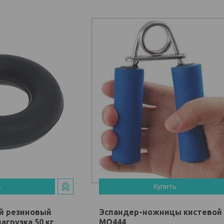
ь
Купить
й резиновый
Эспандер-ножницы кистевой 
агрузка 50 кг
МО444