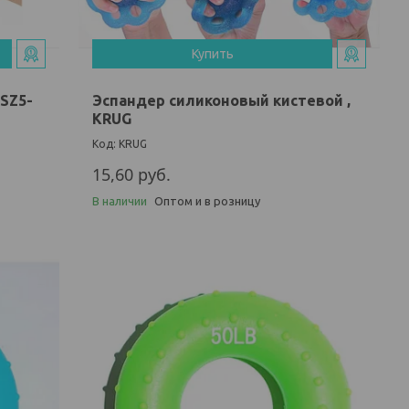
Купить
 SZ5-
Эспандер силиконовый кистевой ,
KRUG
KRUG
15,60
руб.
В наличии
Оптом и в розницу