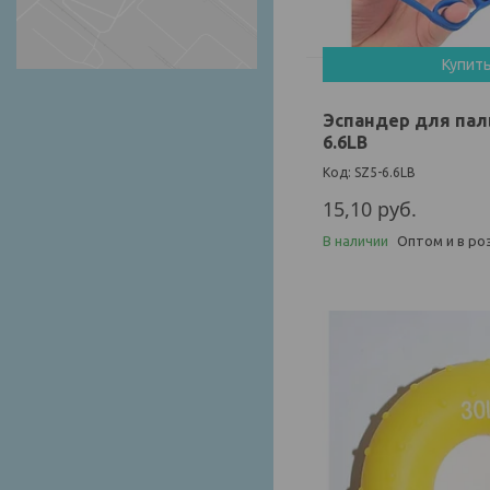
Купит
Эспандер для пальц
6.6LB
SZ5-6.6LB
15,10
руб.
В наличии
Оптом и в ро