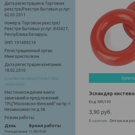
Дата регистрации в Торговом
реестре/Реестре бытовых услуг:
02.03.2011
Номер в Торговом реестре/
Реестре бытовых услуг: 845627,
Республика Беларусь
УНП: 191689219
Регистрационный орган:
Мингорисполком
Дата регистрации компании:
18.02.2010
Купит
Ссылка на свидетельство/
лицензию
Местонахождение книги
Эспандер кистевой
замечаний и предложений:
KRU100
ТРЦ"Московско-Венский" на пр-т
Независимости д.58
3,90
руб.
Режим работы:
В наличии
Оптом и в ро
День
Время работы
Понедельник
11:00-19:00