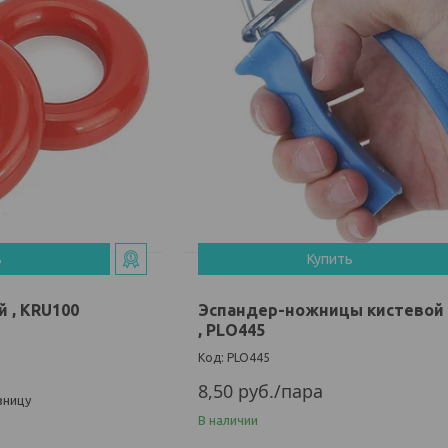
ь
Купить
 , KRU100
Эспандер-ножницы кистевой 
, PLO445
PLO445
8,50
руб.
/пара
зницу
В наличии