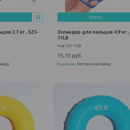
ь
Купить
ев 2.7 кг , SZ5-
Эспандер для пальцев 4.9 кг ,
11LB
SZ5-11LB
15,10
руб.
зницу
В наличии
Оптом и в розницу