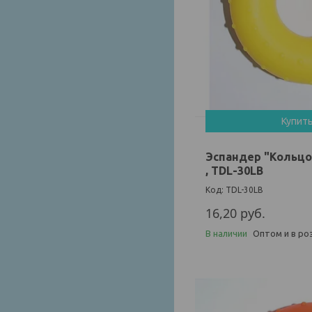
Купит
Эспандер "Кольцо"
, TDL-30LB
TDL-30LB
16,20
руб.
В наличии
Оптом и в ро