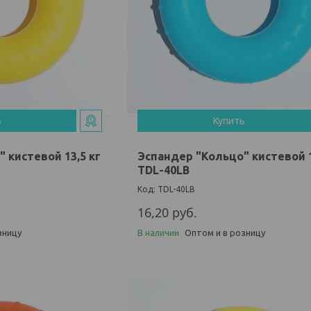
ь
Купить
 кистевой 13,5 кг
Эспандер "Кольцо" кистевой 1
TDL-40LB
TDL-40LB
16,20
руб.
зницу
В наличии
Оптом и в розницу