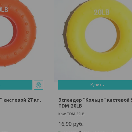
ь
Купить
 кистевой 27 кг ,
Эспандер "Кольцо" кистевой 9
TDM-20LB
TDM-20LB
16,90
руб.