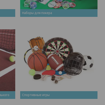
Наборы для покера
нького
Спортивные игры