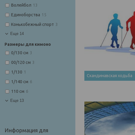
Волейбол
13
Единоборства
15
Конькобежный спорт
3
Еще 14
Размеры для кимоно
0/130 см
3
00/120 см
3
1/130
1
Скандинавская ходьба
1/140 см
6
110 см
6
Еще 13
Информация для