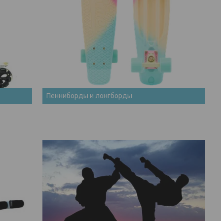
Пенниборды и лонгборды