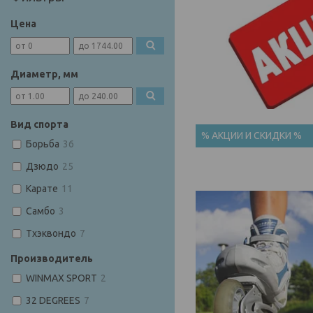
Цена
Диаметр, мм
Вид спорта
% АКЦИИ И СКИДКИ %
Борьба
36
Дзюдо
25
Карате
11
Самбо
3
Тхэквондо
7
Производитель
WINMAX SPORT
2
32 DEGREES
7