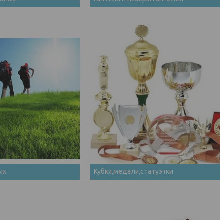
ых
Кубки,медали,статуэтки