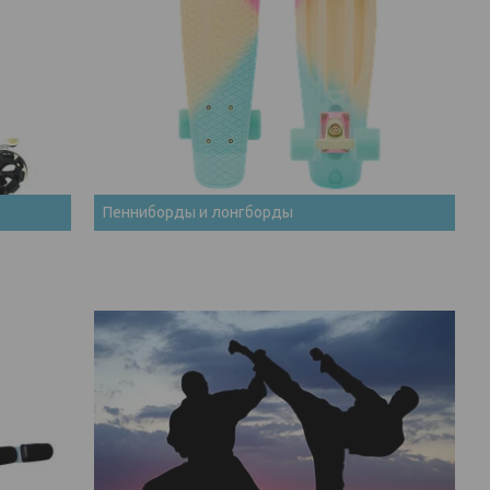
Пенниборды и лонгборды