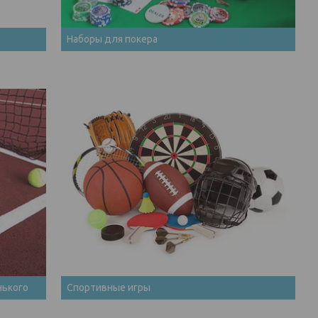
Наборы для покера
нького
Спортивные игры