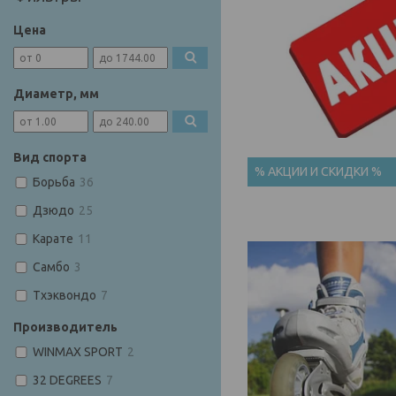
Цена
Диаметр, мм
Вид спорта
% АКЦИИ И СКИДКИ %
Борьба
36
Дзюдо
25
Карате
11
Самбо
3
Тхэквондо
7
Производитель
WINMAX SPORT
2
32 DEGREES
7