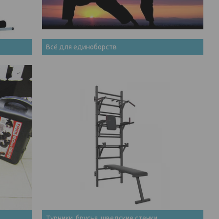
Всё для единоборств
Турники, брусья, шведские стенки