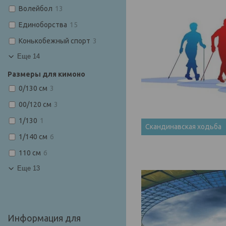
Волейбол
13
Единоборства
15
Конькобежный спорт
3
Еще 14
Размеры для кимоно
0/130 см
3
00/120 см
3
1/130
1
Скандинавская ходьба
1/140 см
6
110 см
6
Еще 13
Информация для