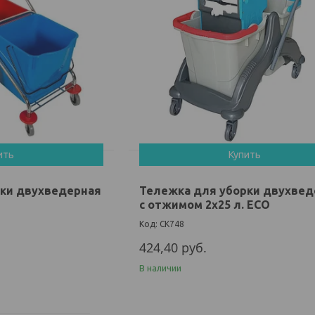
ить
Купить
рки двухведерная
Тележка для уборки двухвед
с отжимом 2х25 л. ECO
CK748
424,40
руб.
В наличии