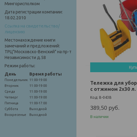
Мингорисполком
Дата регистрации компании:
18.02.2010
Ссылка на свидетельство/
лицензию
Местонахождение книги
замечаний и предложений:
ТРЦ"Московско-Венский" на пр-т
Независимости д.58
Режим работы:
Куп
День
Время работы
Понедельник
11:00-19:00
Тележка для убо
Вторник
11:00-19:00
с отжимом 2х30 л.
Среда
11:00-19:00
Четверг
11:00-19:00
B-043B
Пятница
11:00-17:00
389,50
руб.
Суббота
Выходной
Воскресенье
Выходной
В наличии