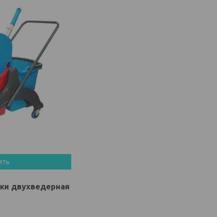
ить
рки двухведерная