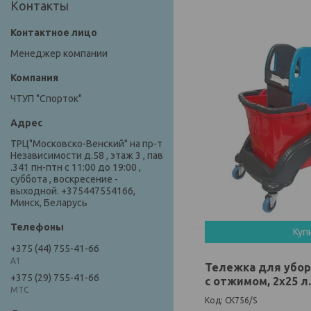
Контакты
Менеджер компании
ЧТУП "Спорток"
ТРЦ"Московско-Венский" на пр-т
Независимости д.58 , этаж 3 , пав
.341 пн-птн с 11:00 до 19:00 ,
суббота , воскресение -
выходной. +375447554166,
Минск, Беларусь
Куп
+375 (44) 755-41-66
А1
Тележка для убо
+375 (29) 755-41-66
с отжимом, 2х25 л.
МТС
CK756/S