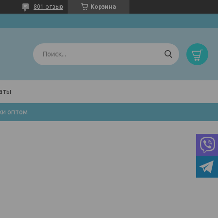
801 отзыв
Корзина
латы
ки оптом