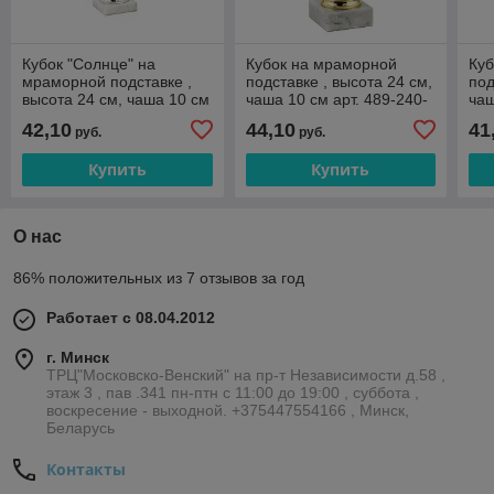
Кубок "Солнце" на
Кубок на мраморной
Ку
мраморной подставке ,
подставке , высота 24 см,
под
высота 24 см, чаша 10 см
чаша 10 см арт. 489-240-
чаш
арт. 060-240-100
100
10
42,10
44,10
41
руб.
руб.
Купить
Купить
О нас
86% положительных из 7 отзывов за год
Работает с 08.04.2012
г. Минск
ТРЦ"Московско-Венский" на пр-т Независимости д.58 ,
этаж 3 , пав .341 пн-птн с 11:00 до 19:00 , суббота ,
воскресение - выходной. +375447554166 , Минск,
Беларусь
Контакты