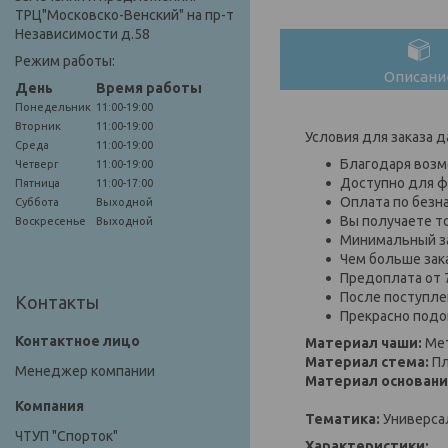
ТРЦ"Московско-Венский" на пр-т
Независимости д.58
Режим работы:
Описани
День
Время работы
Понедельник
11:00-19:00
Вторник
11:00-19:00
Условия для заказа д
Среда
11:00-19:00
Благодаря возм
Четверг
11:00-19:00
Доступно для ф
Пятница
11:00-17:00
Оплата по безн
Суббота
Выходной
Вы получаете т
Воскресенье
Выходной
Минимальный за
Чем больше зак
Предоплата от 
После поступлен
Контакты
Прекрасно подо
Материал чаши:
Ме
Материал стема:
Пл
Менеджер компании
Материал основани
Тематика:
Универса
ЧТУП "Спорток"
Характеристики: