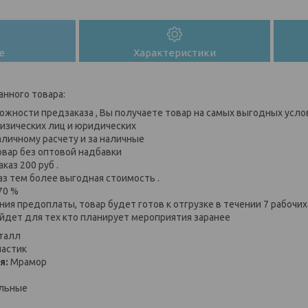
е
Характеристики
анного товара:
ожности предзаказа , Вы получаете товар на самых выгодных усло
изических лиц и юридических
аличному расчету и за наличные
овар без оптовой надбавки
каз 200 руб .
аз тем более выгодная стоимость .
70 %
ия предоплаты, товар будет готов к отгрузке в течении 7 рабочи
йдет для тех кто планирует мероприятия заранее
талл
астик
я:
Мрамор
льные