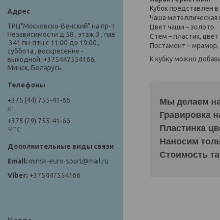
Кубок представлен в 
Чаша металлическая
ТРЦ"Московско-Венский" на пр-т
Цвет чаши – золото.
Независимости д.58 , этаж 3 , пав
Стем – пластик, цвет
.341 пн-птн с 11:00 до 19:00 ,
Постамент – мрамор,
суббота , воскресение -
К кубку можно добав
выходной. +375447554166,
Минск, Беларусь
+375 (44) 755-41-66
Мы делаем на
А1
Гравировка н
+375 (29) 755-41-66
Пластинка цв
МТС
Наносим тольк
Стоимость та
minsk-euro-sport@mail.ru
+375447554166