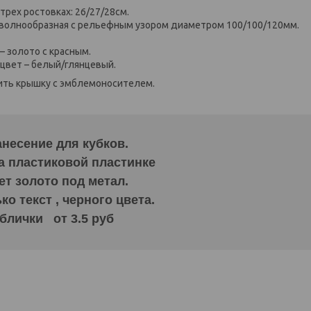
трех ростовках: 26/27/28см.
 волнообразная с рельефным узором диаметром 100/100/120мм.
 – золото с красным.
 цвет – белый/глянцевый.
ить крышку с эмблемоносителем.
несение для кубков.
а пластиковой пластинке
ет золото под метал.
о текст , черного цвета.
блички от 3.5 руб