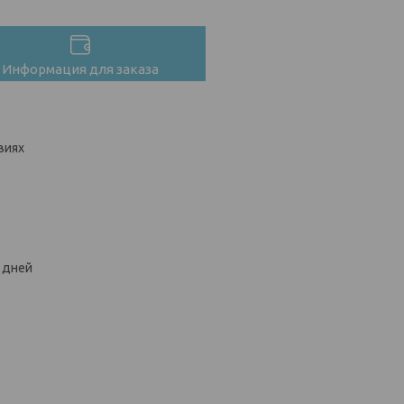
Информация для заказа
виях
х дней