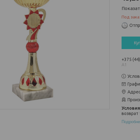
Показа
Под зака
Отпр
Ку
+375 (44
А1
Услов
Графи
Адрес
Произ
возврат 
Подробне