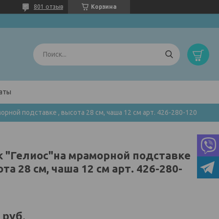
801 отзыв
Корзина
латы
орной подставке , высота 28 см, чаша 12 см арт. 426-280-120
к "Гелиос"на мраморной подставке
ота 28 см, чаша 12 см арт. 426-280-
руб.