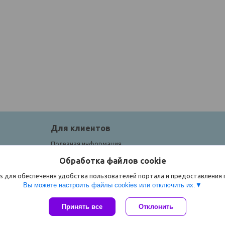
Для клиентов
Полезная информация
Обработка файлов cookie
s для обеспечения удобства пользователей портала и предоставления
Вы можете настроить файлы cookies или отключить их.
Принять все
Отклонить
Сайт создан на платформе Deal.by
Политика обработки файлов cookies
ЧТУП "Спорток" |
Пожаловаться на контент