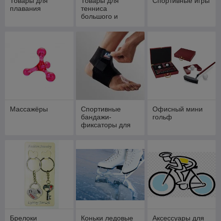
Товары для
Товары для
Спортивные игры
плавания
тенниса
большого и
маленького
Массажёры
Спортивные
Офисный мини
бандажи-
гольф
фиксаторы для
суставов
Брелоки
Коньки ледовые
Аксессуары для